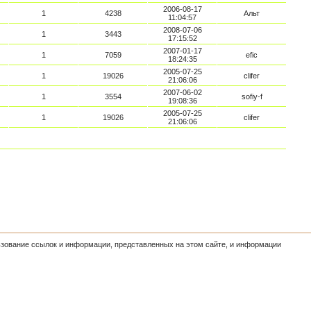
2006-08-17
1
4238
Альт
11:04:57
2008-07-06
1
3443
17:15:52
2007-01-17
1
7059
efic
18:24:35
2005-07-25
1
19026
clifer
21:06:06
2007-06-02
1
3554
sofiy-f
19:08:36
2005-07-25
1
19026
clifer
21:06:06
льзование ссылок и информации, представленных на этом сайте, и информации