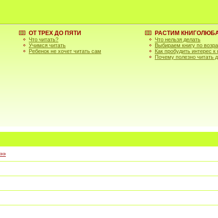
ОТ ТРЕХ ДО ПЯТИ
РАСТИМ КНИГОЛЮБ
Что читать?
Что нельзя делать
Учимся читать
Выбираем книгу по возр
Ребенок не хочет читать сам
Как пробудить интерес к
Почему полезно читать 
»»