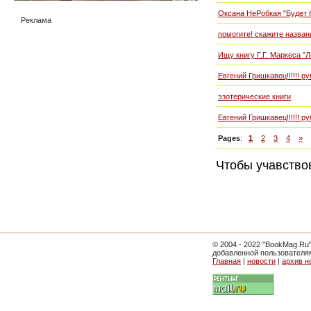
Оксана НеРобкая "Будет 
Реклама
помогите! скажите названи
Ищу книгу Г.Г. Маркеса "
Евгений Гришкавец!!!!!! р
эзотерические книги
Евгений Гришкавец!!!!!! р
Pages
:
1
2
3
4
»
Чтобы учавство
© 2004 - 2022 "BookMag.Ru
добавленной пользователя
Главная
|
новости
|
архив н