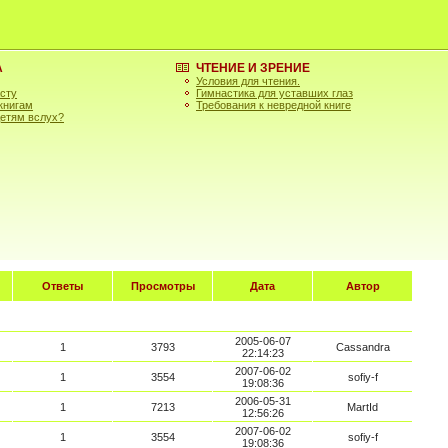
А
ЧТЕНИЕ И ЗРЕНИЕ
Условия для чтения.
асту
Гимнастика для уставших глаз
 книгам
Требования к невредной книге
детям вслух?
Ответы
Просмотры
Дата
Автор
2005-06-07
1
3793
Cassandra
22:14:23
2007-06-02
1
3554
sofiy-f
19:08:36
2006-05-31
1
7213
MartId
12:56:26
2007-06-02
1
3554
sofiy-f
19:08:36