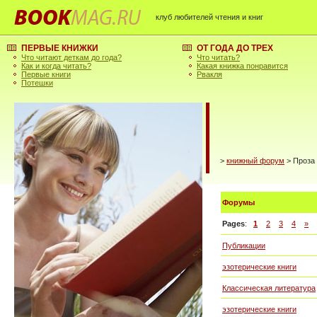
клуб любителей чтения и книг
ПЕРВЫЕ КНИЖКИ
ОТ ГОДА ДО ТРЕХ
Что читают деткам до года?
Что читать?
Как и когда читать?
Какая книжка понравится
Первые книги
Рвакля
Потешки
>
книжный форум
> Проза
Форумы
Pages
:
1
2
3
4
»
Публикации
эзотерические книги
Классическая литература
эзотерические книги