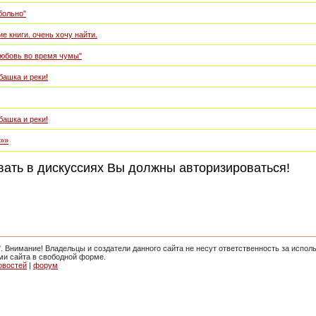
больно"
е книги. очень хочу найти.
Любовь во время чумы"
убашка и реки!
убашка и реки!
»»
вать в дискуссиях Вы должны авторизироваться!
". Внимание! Владельцы и создатели данного сайта не несут ответственность за испо
ми сайта в свободной форме.
овостей
|
форум