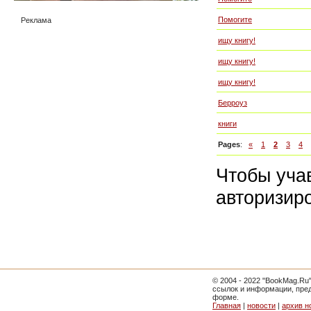
Помогите
Реклама
ищу книгу!
ищу книгу!
ищу книгу!
Берроуз
книги
Pages
:
«
1
2
3
4
Чтобы уча
авторизир
© 2004 - 2022 "BookMag.Ru
ссылок и информации, пре
форме.
Главная
|
новости
|
архив н